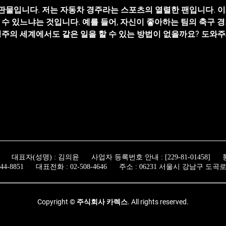
은덕-이은동 선수를 E-rain 레이싱팀이 군입대로 드라이버 활동
물입니다. 저는 자동차 경주라는 스포츠의 열렬한 팬입니다. 이제
적응력과 팀웍을 자랑하는 이은덕-이은동 선수는 이번 개막전에서 G
 수 있느냐는 것입니다. 예를 들어, 자신이 좋아하는 팀의 축구 
되는 부분이다. 또한 바보몰 레이싱팀이 그리핀 레이싱팀의 엘리사 챌린지
경주의 세계에서도 같은 일을 할 수 있는 방법이 없을까요? 도와주
정상을 노린다. 2007시즌 GT 드라이버 부분 원년 챔피언과 2008시즌 엘
 될 것입니다. 저는 단지 경주에 대한 열정으로 오랫동안 돈을 벌
하였던 레드스피드레이싱팀은 개그맨 한민관과 성훈 선수 조합으
론했기 때문입니다. 그렇죠?
오토모티브컬리지의 후원을 받으며 안정적인 팀운영이 가능해 G
새로운 파트너와 팀들의 참여로 보다 풍성한 볼거리를 준비하고 있
한 모터스포츠의 매력을 보여줄 것으로 기대되며 대한민국 모터스포츠
스 대표자(성명) : 김의윤 사업자 등록번호 안내 : [229-81-01458] 
44-8851 대표전화 : 02-508-4646 주소 : 06231 서울시 강남구 도곡로
Copyright © 주식회사 카렉스. All rights reserved.