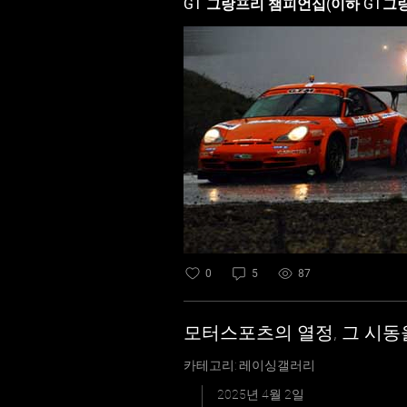
GT 그랑프리 챔피언십(이하 GT그랑프리)의 메인 이벤트 종목으로 
개조) 통합전이 함께 열리는 GT
방송사로 GT그랑프리에 참여하게 되어
못했던 사람들도 박진감 넘치고 생생한 경기모습을 TV를 통해
로 BK 3800 클래스의 신설이다
전부터 고성능 후륜 스포츠카의 아이
엘리사 챌린지의 업그레이드 버전으로 국내 
셜 타이어의 채택이다. 그 동안 금
시즌부터는 한국타이어 벤투스 레이싱
과 일본 슈퍼 GT에 현지 팀 후원
급 및 후원사로 참여한다. 세번째 변화는 2010 시즌부터 사용되는 슬로건인 ‘START YOUR ENGINE(스타트 유어 엔진)’이다. 기존 ‘보는
즐거움! 듣는 즐거움! 달리는 즐거움!
1 코리아 그랑프리 개최 등으로 
0
5
87
리는 대표 컨텐츠가 되겠다는 의지를 알리는 슬로건이기도 하다. 그 
GTM의 오피셜 캐미컬 파트너로서 이번
모터스포츠의 열정, 그 시동
회 테크니컬 스폰서 등으로 활동해
품으로 알려져 있다. 이번 GTM과
카테고리: 레이싱갤러리
다. 이번 2010시즌을 준비하던 지난 스토브리그 기간 동안 선수 이적과 발굴, 새로운 머신들의 개발 등 GTM 참가팀들에게도 많은 변화
2025년 4월 2일
가 있었다. 가장 이슈가 되고 있는 