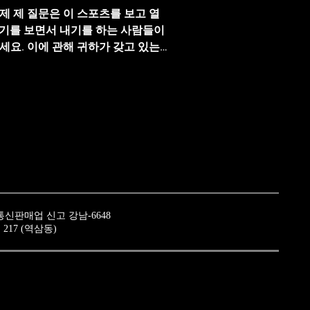
을 중단한 정의철 선수의 자리를 대신
 제 질문은 이 스포츠를 보고 열
TM 최고의 명마인 포르쉐 997
경기를 보면서 내기를 하는 사람들이
세요. 이에 관해 귀하가 갖고 있는
고 싶었고 이를 가능하게 할 수 있는
로 엘리사챌린지에서 돌풍을 일으키
T클래스에서도 경쟁력이 충분할 것
 팬들의 많은 관심이 집중되고 있다.
통신판매업 신고 강남-6648
 217 (역삼동)