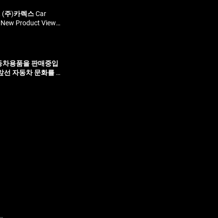
세차 케미컬 6종 NEW
 이어폰 OWS-01 (네
 (주)카렉스 Car
턴 블랙스 차량용 퀼팅
w Product View
암막 햇빛가리개(샤크)
방향제 텀블러 송풍구 방
성에제거기 3분세차 왁
는 국내 최대 규모의 생산
b c타입 아이팝 충전
Brand Line Up
카렉스X진로] 진로 레
 용품 / 정비 / 세차
자동차용품을 판매중입
햇빛가리개 (맞춤형2P)
비문의 Always
단계 앞선 자동차 문화를 만
워스톰 미니 무선 청소기
폰용품 실내외용품 여
부동액 3L 더녹스크
0ml)