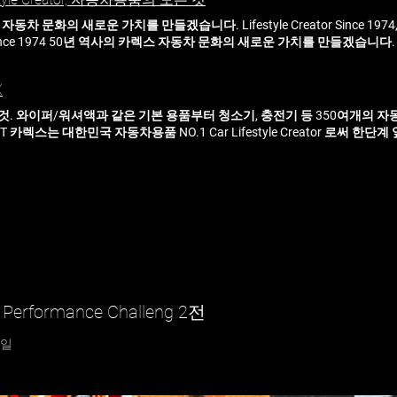
스 스피커 JB-300 3분세차 물때제거 카샴푸 카렉스X루미너스 프리미엄 
 흡착형 17cm 허리케인 3IN1 스탠드무선선풍기 F3 붐마스터 블루투스 무선
동차 문화의 새로운 가치를 만들겠습니다. Lifestyle Creator Since 1974,
러 송풍구 방향제 파워스톰 차량용 에어펌프&점프스타터 휴대용 배터리 랜
tor Since 1974 50년 역사의 카렉스 자동차 문화의 새로운 가치를 만들겠습니다. Ne
션 올인원 냉각 고속무선 충전거치대 허리케인 레트로 무선선풍기 F1 자석 
니 턴테이블 블루투스 스피커 JB-300 프리미엄 차량용 송풍구 디퓨저 갓 
 블루투스 스피커 미니노래방 마이크 MK-01 (BOOMMASTER) 스마트 
레블 종이방향제 차량용 선물용 실내용 National Distribution 카렉스
팝 흡착식 보조미러 아이팝 차량용 클리어 60w pd초고속충전기 듀얼포트 us
X
을 갖추고 전국 어디에서나 구입할 수 있는 유통망 을 가지고 있습니다. 회사소개 
팩 3분세차 레자왁스 (650ML) 아이팝 시그니처 스마트뷰 와이드미러 [
리미엄 제품 브랜드를 소개합니다. 브랜드 소개 One-Stop Service 자동차
것. 와이퍼/워셔액과 같은 기본 용품부터 청소기, 충전기 등 350여개의 
JB-200 for jinro 360도 회전손잡이 마이크로화이버더스타 뉴클레오 
 편리하게! 카렉스는 전국 대형마트 에서 만나실 수 있습니다. 매장/정비 정
CT 카렉스는 대한민국 자동차용품 NO.1 Car Lifestyle Creator 로써 한
enient 카렉스는 언제나 좋은 제품으로 안전하고 편리하게 케어해 드립니다. 파
개발에 최선을 다하고 있습니다. 전체보기 와이퍼/워셔 세차광택용품 스마트
투스 스피커 SB-01 Family Site 붐마스터 에이원케미칼
리 에어케어 캠핑/가전용품 붐마스터(음향) 프리믹스 부동액 1L 프리믹스 
i3000 모비스 가솔린 휘발유용 (500ml) NEW i3000 모비스 디젤 경유용 (50
erformance Challeng 2전
9일