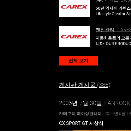
미니 턴테이블 블루투
허리케인카팬 (24V)
50년 역사의 카렉스 자
이비/화이트) 텀블
Lifestyle Crea
3D 등받이 허리쿠
More 붐마스터 미
아이팝 심플 도어가드
향제 페이퍼 디퓨져 트
싱패드 (2P) 아이
엔진관리 | CARE
라인 및 자동화 공정
겸용 블루투스 무선카
카렉스만의 차별화된 프
자동차용품의 모든 
코드 플레이어 스타일 
서비스 를 원스탑으로
니다. OUR PRODU
Load More
safe & conv
들기 위해 연구, 
스마트 베드사이드 블루
름/겨울용품 엔진관
전체 보기
린 요소수10L NEW 
게시판 게시물 (386)
2006년 7월 30일 HANKOOK P
카테고리: 레이싱갤러리
·
2024년 6월 1
CX SPORT GT 시상식