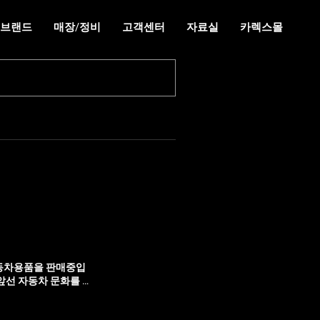
브랜드
매장/정비
고객센터
자료실
카렉스몰
자동차용품을 판매중입
단계 앞선 자동차 문화를 만
폰용품 실내외용품 여
저 갓 방향제 붐마스터