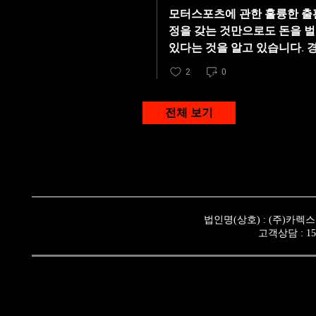
첫 입상을 안겨줬던 형제 레이서 이
모터스포츠에 관한 훌륭한 출판
할 카드로 영입하였다. 빠른 머신 
정을 갖는 것만으로도 돈을 벌
GT3를 얼만큼 조련할 수 있을지가 이번 경기에서 가장 주목
있다는 것을 알고 있습니다. 
강자였던 한치우 선수를 영입하며 GTM에 복귀, 엘리사 챌린지 
모든 정보는 저에게 큰 도움이
2
0
리사 챌린지 통합 챔피언을 차지 
어떤 방법이 있을 것이라고 추
겠다는 각오다. 이번 시즌도 한국
으로 보인다. 2009시즌 후반에 제네시스 쿠페 2.0 터보로 GT클래스에 도전했던 O2스포츠클랩팀도 제네시스 쿠페 3800 GT카를 새롭게
전체 보기
선보이며 국산 GT카의 영광을 재현하겠다는 의지를 보여주고 있다. 
는 2010 GTM 제 1전은 다양
출처: ROM
법인명(상호) : (주)카렉
고객상담 : 15