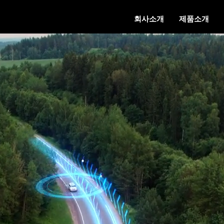
회사소개
제품소개
tor
74