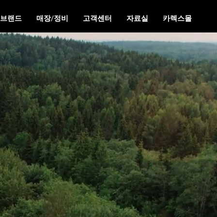
브랜드
매장/정비
고객센터
자료실
카렉스몰