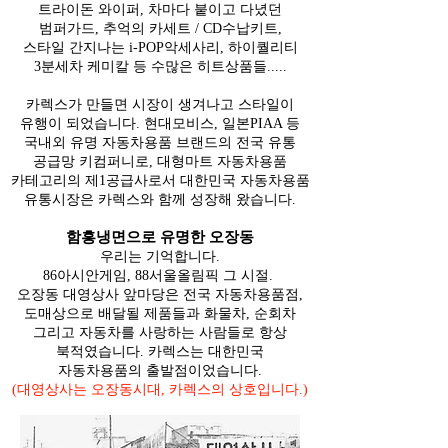
트라이돈 와이퍼, 차마다 붙이고 다녔던
범퍼가드, 추억의 카세트 / CD수납키트,
스타일
간지나는 i-POP악세사리, 하이퀄리티
3분세차
케미칼 등 수많은 히트상품들.....
카렉스가 만들면 시장이 생겨나고 스타일이
유행이 되었습니다. 현대모비스, 일본PIAA 등
국내외 유명 자동차용품 브랜드의 전국 유통
공급망 키컴퍼니로, 대형마트 자동차용품
카테고리의 제1공급사로서 대한민국 자동차용품
유통시장은 카렉스와 함께 성장해 왔습니다.
함흥냉면으로 유명한 오장동
우리는 기억합니다.
86아시안게임, 88서울올림픽 그 시절.
오장동 대영상사 앞마당은 전국 자동차용품점,
도매상으로 배달될 제품들과 화물차, 순회차
그리고 자동차를 사랑하는 사람들로 항상
북적
였습니다. 카렉스는 대한민국
자동차용품의
출발점이었습니다.
(대영상사는 오장동시대, 카렉스의 상호입니다.)