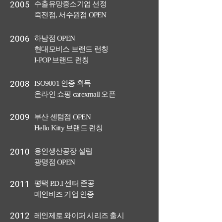
2005
수출유망중소
기업 선정
죽전점, 서수원점 OPEN
2006
하남점 OPEN
현대모비스 브랜드 런칭
I-POP 브랜드 런칭
2008
ISO9001 인증 획득
온라인 쇼핑 carexmall 오픈
2009
부산 센텀점 OPEN
Hello Kitty 브랜드 런칭
2010
용인생산공장 설립
광명점 OPEN
2011
평택 P.D.I 센터 준공
메인비즈 기업 인증
2012
레인제로 와이퍼 시리즈 출시