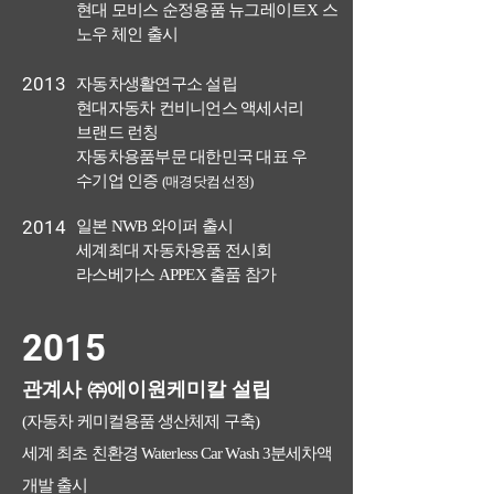
현대 모비스 순정용품 뉴그레이트X 스
노우 체인 출시
2013
자동차생활연구소 설립
현대자동차 컨비니언스 액세서리
브랜드 런칭
자동차용품부문 대한민국 대표 우
수기업 인증
(매경닷컴 선정)
2014
일본 NWB 와이퍼 출시
세계최대 자동차용품 전시회
라스베가스 APPEX 출품 참가
2015
관계사 ㈜에이원케미칼 설립
(자동차 케미컬용품 생산체제 구축)
세계 최초 친환경 Waterless Car Wash 3분세차액
개발 출시